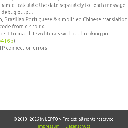
mic - calculate the date separately for each message
t debug output
, Brazilian Portuguese & simplified Chinese translation
e code from
sr
to
rs
Host
to match IPv6 literals without breaking port
b4f6b
)
TP connection errors
© 2010 - 2026 by LEPTON-Project, all rights reserved
Impressum
Datenschutz