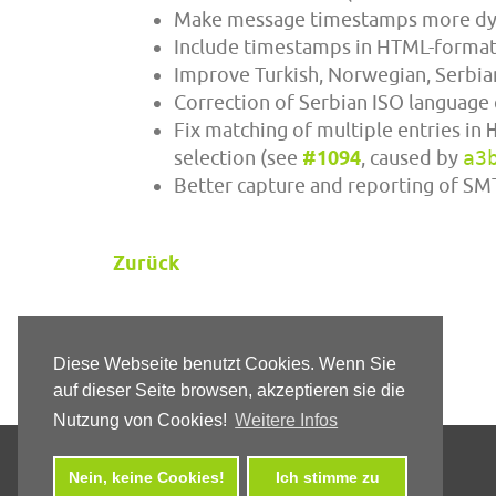
Make message timestamps more dyna
Include timestamps in HTML-forma
Improve Turkish, Norwegian, Serbian
Correction of Serbian ISO languag
Fix matching of multiple entries in
selection (see
#1094
, caused by
a3
Better capture and reporting of SM
Zurück
Diese Webseite benutzt Cookies. Wenn Sie
auf dieser Seite browsen, akzeptieren sie die
Nutzung von Cookies!
Weitere Infos
Nein, keine Cookies!
Ich stimme zu