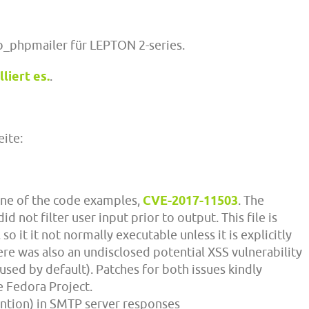
lib_phpmailer für LEPTON 2-series.
liert es.
.
ite:
 one of the code examples,
CVE-2017-11503
. The
d not filter user input prior to output. This file is
so it it not normally executable unless it is explicitly
here was also an undisclosed potential XSS vulnerability
used by default). Patches for both issues kindly
e Fedora Project.
ntion) in SMTP server responses