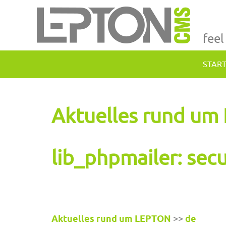
feel
STAR
Aktuelles rund u
lib_phpmailer: secur
Aktuelles rund um LEPTON
>>
de