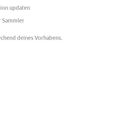
rsion updaten
ür Sammler
echend deines Vorhabens.