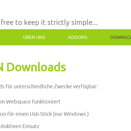
 free to keep it strictly simple...
T
ÜBER UNS
ADDONS
DOWNLO
N Downloads
s für unterschiedliche Zwecke verfügbar:
em Webspace funktioniert
on für einen Usb-Stick (nur Windows )
oduktiven Einsatz