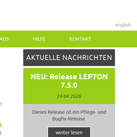
english
ADS
HILFE
KONTAKT
AKTUELLE NACHRICHTEN
NEU: Release LEPTON
7.5.0
24.04.2026
e
Dieses Release ist ein Pflege- und
Bugfix-Release.
d
t
weiter lesen